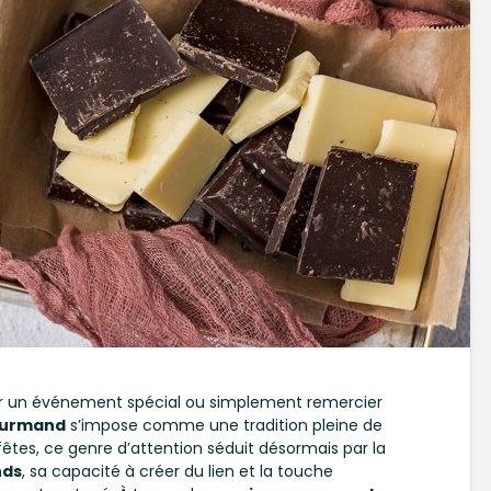
r un événement spécial ou simplement remercier
ourmand
s’impose comme une tradition pleine de
 fêtes, ce genre d’attention séduit désormais par la
nds
, sa capacité à créer du lien et la touche