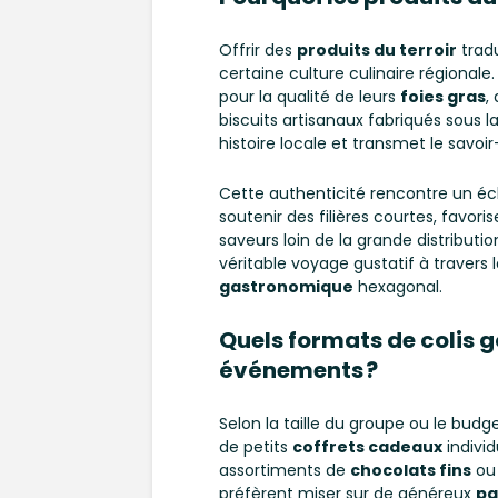
Offrir des
produits du terroir
tradu
certaine culture culinaire régionale.
pour la qualité de leurs
foies gras
,
biscuits artisanaux fabriqués sous 
histoire locale et transmet le savoir
Cette authenticité rencontre un éc
soutenir des filières courtes, favor
saveurs loin de la grande distributio
véritable voyage gustatif à travers 
gastronomique
hexagonal.
Quels formats de colis 
événements ?
Selon la taille du groupe ou le budget 
de petits
coffrets cadeaux
indivi
assortiments de
chocolats fins
ou 
préfèrent miser sur de généreux
pa