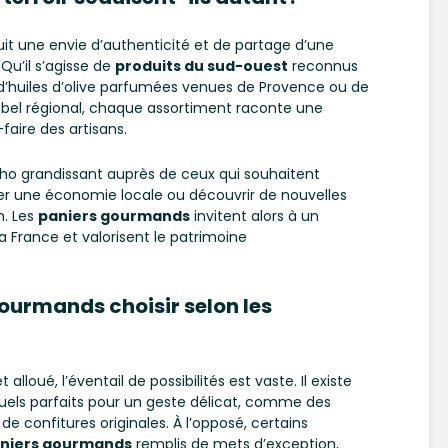
it une envie d’authenticité et de partage d’une
 Qu’il s’agisse de
produits du sud-ouest
reconnus
 d’huiles d’olive parfumées venues de Provence ou de
label régional, chaque assortiment raconte une
-faire des artisans.
ho grandissant auprès de ceux qui souhaitent
iser une économie locale ou découvrir de nouvelles
n. Les
paniers gourmands
invitent alors à un
la France et valorisent le patrimoine
gourmands choisir selon les
alloué, l’éventail de possibilités est vaste. Il existe
duels parfaits pour un geste délicat, comme des
de confitures originales. À l’opposé, certains
niers gourmands
remplis de mets d’exception,