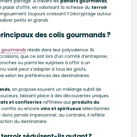
oment partagé. À travers les
paniers gourmands
,
plaisir d’offrir, en valorisant la richesse du
terroir
engouement toujours croissant ? Décryptage autour
saliver petits et grands.
principaux des colis gourmands ?
is gourmands
réside dans leur polyvalence. Ils
casions, que ce soit lors d’un comité d’entreprise,
roches ou parmi les surprises à offrir à un
nu varié peut s’adapter à tous les goûts,
e selon les préférences des destinataires.
ands
, on propose souvent un mélange subtil de
ouceurs, laissant place à des découvertes uniques.
ats et confiseries
raffinées aux
produits du
s, confits ou encore
vins et spiritueux
sélectionnés
 donc jamais impersonnel ; au contraire, il reflète
action du destinataire.
terroir séduisent-ils autant ?