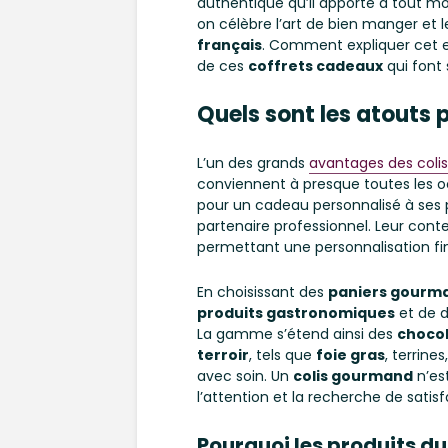
authentique qu’il apporte à tout m
on célèbre l’art de bien manger et le 
français
. Comment expliquer cet 
de ces
coffrets cadeaux
qui font 
Quels sont les atouts 
L’un des grands
avantages des col
conviennent à presque toutes les oc
pour un cadeau personnalisé à ses p
partenaire professionnel. Leur conte
permettant une personnalisation fin
En choisissant des
paniers gourm
produits gastronomiques
et de d
La gamme s’étend ainsi des
chocol
terroir
, tels que
foie gras
, terrine
avec soin. Un
colis gourmand
n’est
l’attention et la recherche de satisf
Pourquoi les produits du 