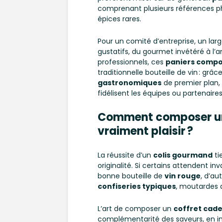
comprenant plusieurs références pha
épices rares.
Pour un comité d’entreprise, un lar
gustatifs, du gourmet invétéré à l
professionnels, ces
paniers comp
traditionnelle bouteille de vin : gr
gastronomiques
de premier plan, 
fidélisent les équipes ou partenaires
Comment composer un 
vraiment plaisir ?
La réussite d’un
colis gourmand
ti
originalité. Si certains attendent i
bonne bouteille de
vin rouge
, d’au
confiseries typiques
, moutardes a
L’art de composer un
coffret cad
complémentarité des saveurs, en in