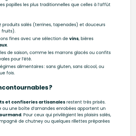
s papilles les plus traditionnelles que celles à l’affût
z produits salés (terrines, tapenades) et douceurs
 fruits).
ons fines avec une sélection de
vins
, bières
aux
.
bles de saison, comme les marrons glacés ou confits
vales pour l’été.
égimes alimentaires : sans gluten, sans alcool, ou
ue fois.
incontournables ?
s et confiseries artisanales
restent très prisés.
ine ou une boîte d’amandes enrobées apportent un
gourmand
. Pour ceux qui privilégient les plaisirs salés,
pagné de chutney ou quelques rillettes préparées