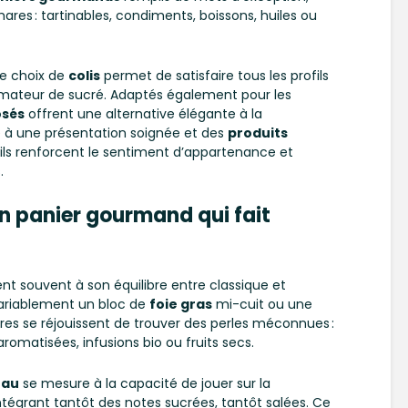
res : tartinables, condiments, boissons, huiles ou
ge choix de
colis
permet de satisfaire tous les profils
’amateur de sucré. Adaptés également pour les
osés
offrent une alternative élégante à la
âce à une présentation soignée et des
produits
ils renforcent le sentiment d’appartenance et
.
panier gourmand qui fait
ent souvent à son équilibre entre classique et
nvariablement un bloc de
foie gras
mi-cuit ou une
tres se réjouissent de trouver des perles méconnues :
romatisées, infusions bio ou fruits secs.
eau
se mesure à la capacité de jouer sur la
tégrant tantôt des notes sucrées, tantôt salées. Ce