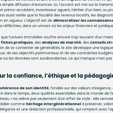
a simple diffusion d’annonces. Ici, l’accent est mis sur la transm
it primo-accédant, investisseur aguerri, héritier d’un bien, ou p
ts aussi variés que la fiscalité des revenus locatifs, les diagnos
on en vigueur. L’objectif est de
démocratiser les connaissanc
ns réfléchies, dans un univers où les enjeux financiers et jurid
le que l’univers immobilier souffre encore trop souvent d’un m
s
fiches pratiques
, des
analyses de marché
, des
conseils st
oin de se contenter de généralités, le site développe une logique d
que, de ses objectifs patrimoniaux et de ses contraintes budgétai
de où les données sont surabondantes, ce qui manque n’est pas 
ur la
confiance, l’éthique et la pédagogi
ohérence de son identité
, fondée sur des valeurs d’exigence,
ité dans le temps, deux qualités essentielles dans le monde de l’
teau » ne relève pas seulement d’un effet de style : elle renvoi
mobilier comme
héritage intergénérationnel
à préserver, valor
 élégante et une rédaction professionnelle, qui rompent avec l’