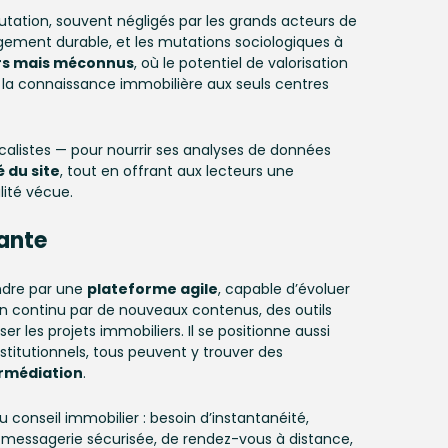
mutation, souvent négligés par les grands acteurs de
nagement durable, et les mutations sociologiques à
rs mais méconnus
, où le potentiel de valorisation
as la connaissance immobilière aux seuls centres
scalistes — pour nourrir ses analyses de données
é du site
, tout en offrant aux lecteurs une
ité vécue.
eante
ndre par une
plateforme agile
, capable d’évoluer
 en continu par de nouveaux contenus, des outils
r les projets immobiliers. Il se positionne aussi
stitutionnels, tous peuvent y trouver des
ermédiation
.
onseil immobilier : besoin d’instantanéité,
e messagerie sécurisée, de rendez-vous à distance,