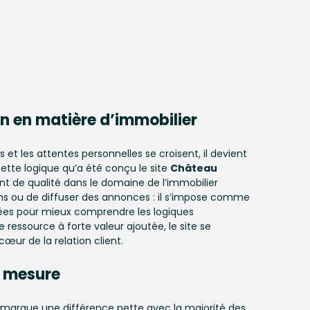
on en
matière d’immobilier
t les attentes personnelles se croisent, il devient
cette logique qu’a été conçu le site
Château
nt de qualité dans le domaine de l’immobilier
ns ou de diffuser des annonces : il s’impose comme
lisées pour mieux comprendre les logiques
essource à forte valeur ajoutée, le site se
ur de la relation client.
 mesure
i marque une différence nette avec la majorité des