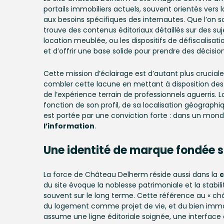
portails immobiliers actuels, souvent orientés vers l
aux besoins spécifiques des internautes. Que l’on so
trouve des contenus éditoriaux détaillés sur des suje
location meublée, ou les dispositifs de défiscalisati
et d’offrir une base solide pour prendre des décisio
Cette mission d’éclairage est d’autant plus crucia
combler cette lacune en mettant à disposition de
de l’expérience terrain de professionnels aguerris. L
fonction de son profil, de sa localisation géographi
est portée par une conviction forte : dans un mon
l’information
.
Une identité de marque fondée s
La force de Château Delherm réside aussi dans la
c
du site évoque la noblesse patrimoniale et la stabil
souvent sur le long terme. Cette référence au « châ
du logement comme projet de vie, et du bien im
assume une ligne éditoriale soignée, une interface