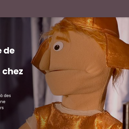
 de
s chez
jà des
une
rs