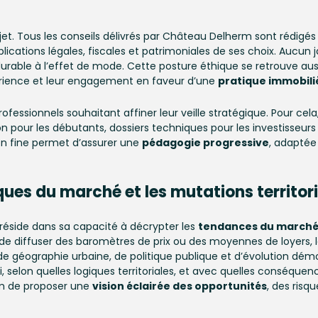
et. Tous les conseils délivrés par Château Delherm sont rédigés 
cations légales, fiscales et patrimoniales de ses choix. Aucun 
n durable à l’effet de mode. Cette posture éthique se retrouve aus
xpérience et leur engagement en faveur d’une
pratique immobili
professionnels souhaitant affiner leur veille stratégique. Pour cel
tion pour les débutants, dossiers techniques pour les investisseurs
on fine permet d’assurer une
pédagogie progressive
, adaptée 
es du marché et les mutations territori
réside dans sa capacité à décrypter les
tendances du marché
 diffuser des baromètres de prix ou des moyennes de loyers, le
géographie urbaine, de politique publique et d’évolution démog
elon quelles logiques territoriales, et avec quelles conséquences
m de proposer une
vision éclairée des opportunités
, des risqu