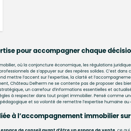
ertise pour accompagner chaque décisi
lier, où la conjoncture économique, les régulations juridiques e
professionnels de s’appuyer sur des repères solides. C’est dans 
nd mettre l’accent sur l’expertise, la clarté et l’accompagneme
nnement, Château Delherm ne se contente pas de proposer des bie
on stratégique, un carrefour d’informations essentielles et actua
ègles à respecter dans tout projet immobilier. Pensé comme une r
pédagogique et sa volonté de remettre l’expertise humaine au cœ
ée à l’
accompagnement immobilier sur
n
espace de conseil avant d’être un espace de vente
, ce qu