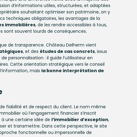
ission d’informations utiles, structurées, et adaptées
ropriétaire souhaitant optimiser son patrimoine, on y
tics techniques obligatoires, les avantages de la
es immobilières
, de les rendre accessibles à tous,
iques sont souvent lourds de conséquences.
anque de transparence. Château Delherm vient
ratégiques
, et des
études de cas concrets
, issus
e personnalisation : il guide l’utilisateur en
res. Cette orientation stratégique vers le conseil
l’information, mais
la bonne interprétation de
e
 de fiabilité et de respect du client. Le nom même
immobilier où l’engagement financier s’inscrit
e à une certaine idée de
l’immobilier d’exception
,
iser et transmettre. Dans cette perspective, le site
approche fonctionnelle ou impersonnelle de