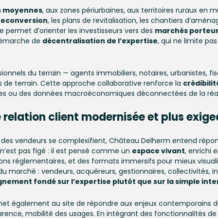
es moyennes
, aux zones périurbaines, aux territoires ruraux en 
reconversion
, les plans de revitalisation, les chantiers d’amé
re permet d’orienter les investisseurs vers des
marchés porteu
e démarche de
décentralisation de l’expertise
, qui ne limite p
nnels du terrain — agents immobiliers, notaires, urbanistes, fi
 de terrain. Cette approche collaborative renforce la
crédibilit
iques ou des données macroéconomiques déconnectées de la réal
e
relation client modernisée et plus exig
t des vendeurs se complexifient, Château Delherm entend répo
n’est pas figé : il est pensé comme un
espace vivant
, enrichi
ions réglementaires, et des formats immersifs pour mieux visualise
marché : vendeurs, acquéreurs, gestionnaires, collectivités, in
ement fondé sur l’expertise plutôt que sur la simple int
t également au site de répondre aux enjeux contemporains du c
rence, mobilité des usages. En intégrant des fonctionnalités d